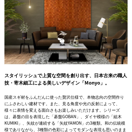
スタイリッシュで上質な空間を創り出す、日本古来の職人
技・寄木細工による美しいデザイン「Monyo」。
国産スギ材をふんだんに使った贅沢仕様で、本物志向の空間作り
にふさわしい建材です。また、見る角度や光の反射によって、
様々に表情を変える面白さもお楽しみいただけます。シリーズ
は、碁盤の目を表現した「碁盤GOBAN」、ダイヤ模様の「組木
KUMIKI」、矢紋が連続する「矢紋YAMON」の3種類。和の伝統模
様でありながら、3種類の色彩によってモダンな表現も思いのまま