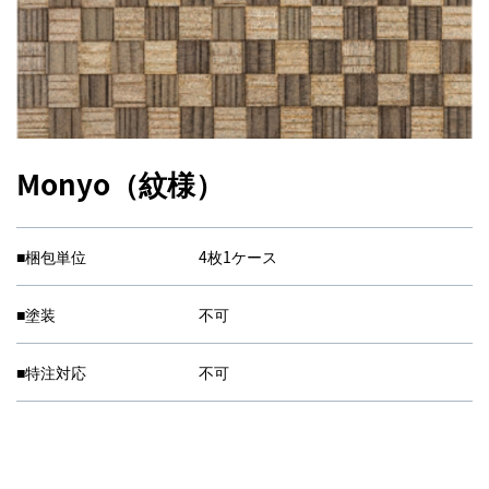
Monyo（紋様）
■梱包単位
4枚1ケース
■塗装
不可
■特注対応
不可