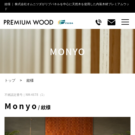
紋様 ｜ 株式会社オムニツダがリブパネルを中心に天然木を使用した内装木材プレミアムウッ
ド
MONYO
トップ
紋様
不燃認定番号｜NM-4678（1）
Monyo
/ 紋様