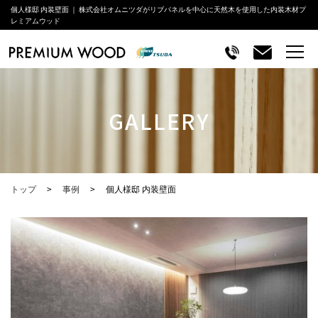
個人様邸 内装壁面 ｜ 株式会社オムニツダがリブパネルを中心に天然木を使用した内装木材プ
レミアムウッド
GALLERY
トップ
事例
個人様邸 内装壁面