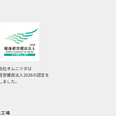
会社オムニツダは
経営優良法人2026の認定を
しました。
重工場