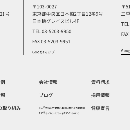
〒103-0027
〒51
21号
東京都中央区日本橋2丁目12番9号
三重
日本橋グレイスビル4F
TEL
TEL 03-5203-9950
FAX
FAX 03-5203-9951
Goo
Googleマップ
事例
会社情報
資料請求
情報
ブログ
採用情報
の取り組み
健康宣言
Ⓡ
FSC
中核的労働要求事項に関する方針声明
Ⓡ
FSC
ライセンスコードFSC-C100120